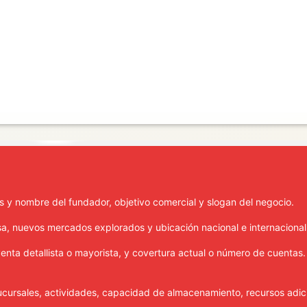
Crea tu Carrusel
Puedes personalizar las imágenes en el menú Diseño - Diapositivas en Presentación.
es y nombre del fundador, objetivo comercial y slogan del negocio.
sa, nuevos mercados explorados y ubicación nacional e internacional
 venta detallista o mayorista, y covertura actual o número de cuentas
cursales, actividades, capacidad de almacenamiento, recursos adic