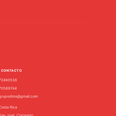
CONTACTO
72460536
70569744
grupodims@gmail.com
Costa Rica
San José, Coronado